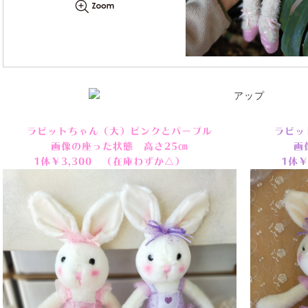
ラビットちゃん（大）ピンクとパープル
ラビッ
画像の座った状態 高さ25㎝
画
1体￥3,300 （在庫わずか△）
1体￥