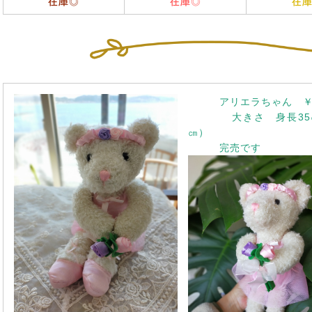
在庫◎
在庫◎
在
アリエラちゃん ￥2,
大きさ 身長35㎝Ｘ
㎝）
完売です