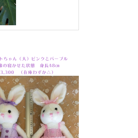
トちゃん（大）ピンクとパープル
像の寝かせた状態 身長48㎝
3,300 （在庫わずか△）