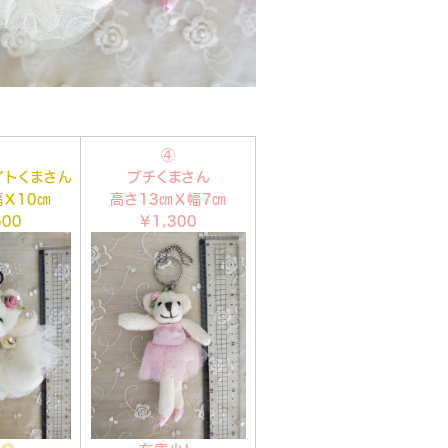
③
④
イトくまさん
プチくまさん
Ｘ10㎝
高さ13㎝Ｘ幅7㎝
600
￥1,300