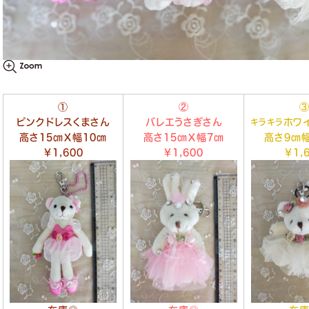
①
②
ピンクドレスくまさん
バレエうさぎさん
ホワ
キラキラ
高さ15㎝Ｘ幅10㎝
高さ15㎝Ｘ幅7㎝
高さ9㎝幅
￥1,600
￥1,600
￥1,