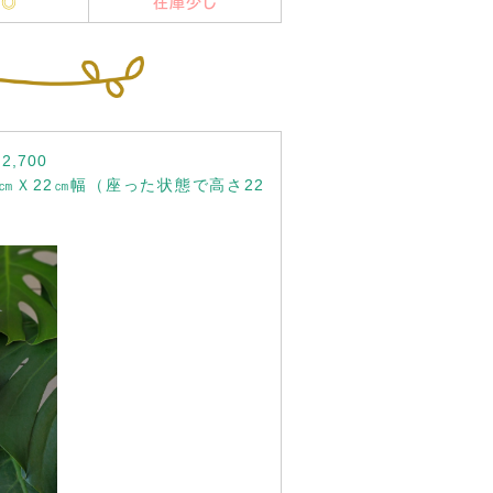
庫◎
在庫少し
700
22㎝幅（座った状態で高さ22